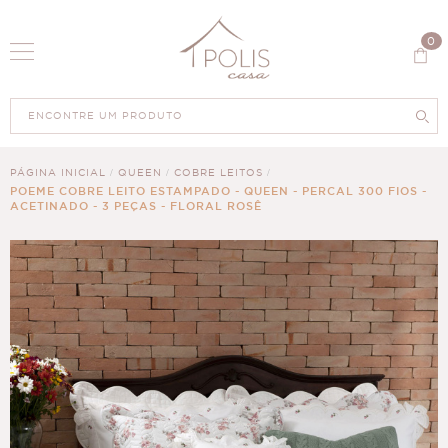
0
PÁGINA INICIAL
QUEEN
COBRE LEITOS
POEME COBRE LEITO ESTAMPADO - QUEEN - PERCAL 300 FIOS -
ACETINADO - 3 PEÇAS - FLORAL ROSÊ