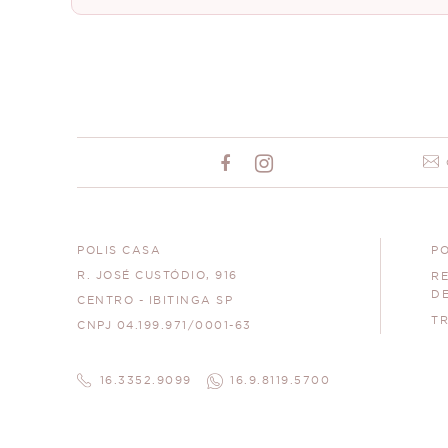
POLIS CASA
PO
R. JOSÉ CUSTÓDIO, 916
R
D
CENTRO - IBITINGA SP
T
CNPJ 04.199.971/0001-63
16.3352.9099
16.9.8119.5700