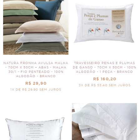
NATURA FRONHA AVULSA MALHA
TRAVESSEIRO PENAS E PLUMAS
- 70CM X 50CM + ABAS - MALHA
DE GANSO - 70CM X 50CM - 100%
30/1 - FIO PENTEADO - 100%
ALGODÃO - 1 PEÇA - BRANCO
ALGODÃO - BRANCO
R$ 160,20
R$ 29,90
3X DE R$ 53,40 SEM JUROS
1X DE R$ 29,90 SEM JUROS