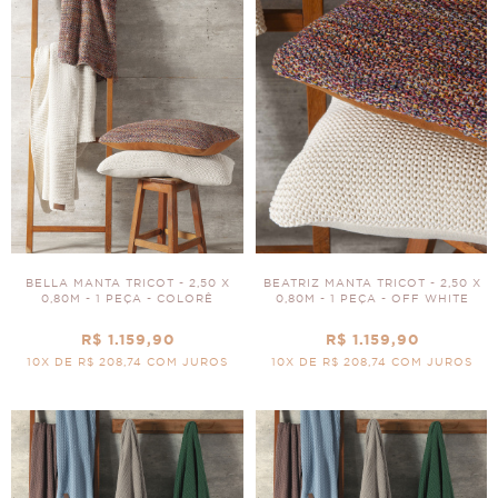
BELLA MANTA TRICOT - 2,50 X
BEATRIZ MANTA TRICOT - 2,50 X
0,80M - 1 PEÇA - COLORÊ
0,80M - 1 PEÇA - OFF WHITE
R$ 1.159,90
R$ 1.159,90
10X DE R$ 208,74 COM JUROS
10X DE R$ 208,74 COM JUROS