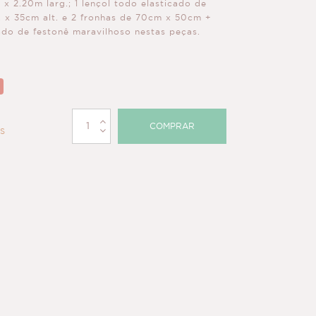
x 2.20m larg.; 1 lençol todo elasticado de
. x 35cm alt. e 2 fronhas de 70cm x 50cm +
o de festonê maravilhoso nestas peças.
COMPRAR
OS