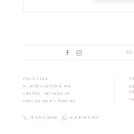
POLIS CASA
PO
R. JOSÉ CUSTÓDIO, 916
R
D
CENTRO - IBITINGA SP
T
CNPJ 04.199.971/0001-63
16.3352.9099
16.9.8119.5700