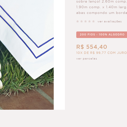
sobre lençol 2.60m comp. 
1.90m comp. x 1.40m larg
abas compondo um bordad
ver avaliações
200 FIOS - 100% ALGODÃO
R$ 554,40
10X DE R$ 99,77 COM JUR
ver parcelas