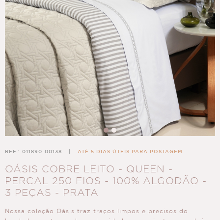
REF.: 011890-00138
|
ATÉ 5 DIAS ÚTEIS PARA POSTAGEM
OÁSIS COBRE LEITO - QUEEN -
PERCAL 250 FIOS - 100% ALGODÃO -
3 PEÇAS - PRATA
Nossa coleção Oásis traz traços limpos e precisos do