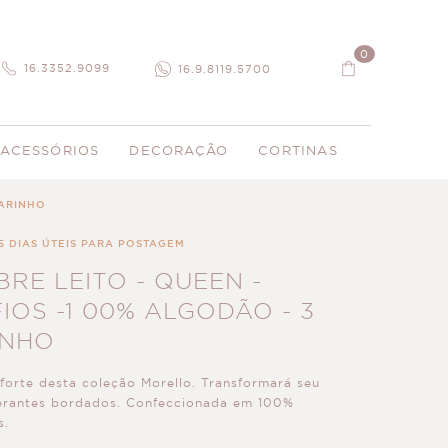
0
16.3352.9099
16.9.8119.5700
ACESSÓRIOS
DECORAÇÃO
CORTINAS
MARINHO
5 DIAS ÚTEIS PARA POSTAGEM
RE LEITO - QUEEN -
IOS -1 00% ALGODÃO - 3
INHO
forte desta coleção Morello. Transformará seu
erantes bordados. Confeccionada em 100%
s.