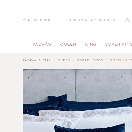
MEUS PEDIDOS
PADRÃO
QUEEN
KING
SUPER KIN
PÁGINA INICIAL
QUEEN
COBRE LEITOS
MORELLO CO