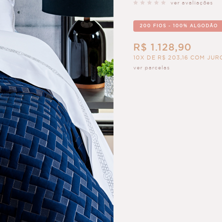
ver avaliações
200 FIOS - 100% ALGODÃO
R$ 1.128,90
10X DE R$ 203,16 COM JUR
ver parcelas