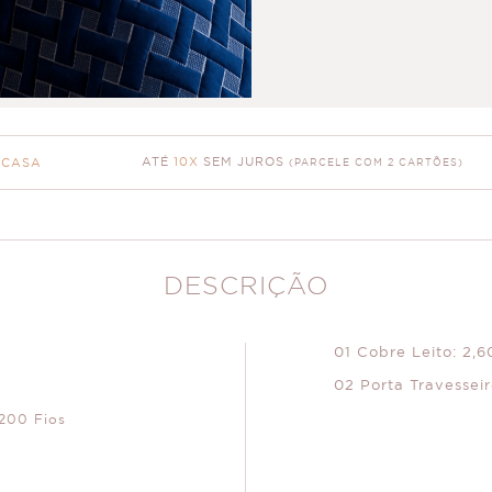
ATÉ
10X
SEM JUROS
 CASA
(PARCELE COM 2 CARTÕES)
DESCRIÇÃO
01 Cobre Leito: 2,
02 Porta Travessei
200 Fios