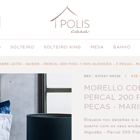
G
SOLTEIRO
SOLTEIRO KING
MESA
BANHO
BRE LEITO - QUEEN - PERCAL 200 FIOS -1 00% ALGODÃO - 3 PEÇAS - 
REF.: 017247-00126
|
ATÉ 
MORELLO COB
PERCAL 200 F
PEÇAS - MAR
Riqueza nos detalhes é o 
quarto com os seus exub
Algodão - Percal 200 Fio