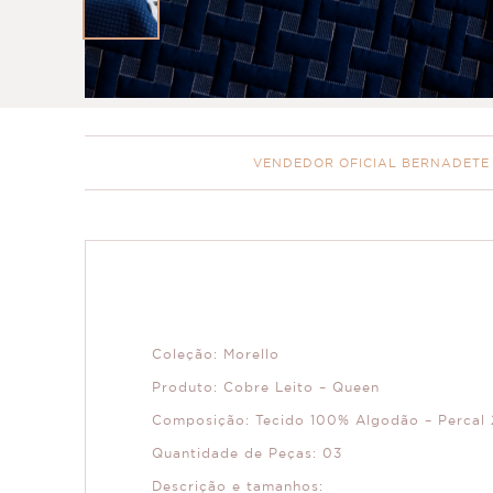
VENDEDOR OFICIAL BERNADETE
Coleção: Morello
Produto: Cobre Leito – Queen
Composição: Tecido 100% Algodão – Percal 
Quantidade de Peças: 03
Descrição e tamanhos: