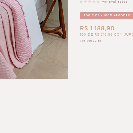
ver avaliações
200 FIOS - 100% ALGODÃO
R$ 1.188,90
10X DE R$ 213,96 COM JUR
ver parcelas