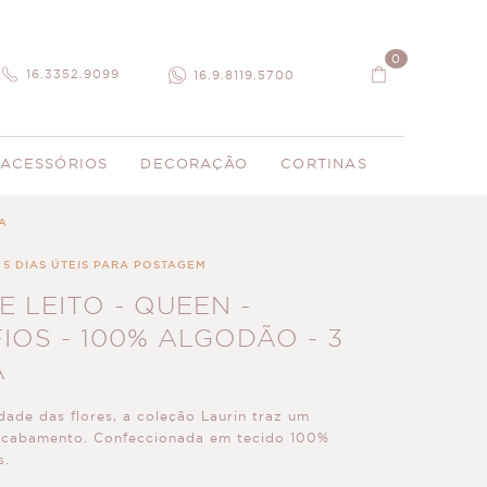
0
16.3352.9099
16.9.8119.5700
ACESSÓRIOS
DECORAÇÃO
CORTINAS
SA
 5 DIAS ÚTEIS PARA POSTAGEM
 LEITO - QUEEN -
IOS - 100% ALGODÃO - 3
A
ade das flores, a coleção Laurin traz um
 acabamento. Confeccionada em tecido 100%
s.