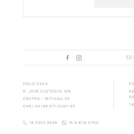
POLIS CASA
PO
R. JOSÉ CUSTÓDIO, 916
R
D
CENTRO - IBITINGA SP
T
CNPJ 04.199.971/0001-63
16.3352.9099
16.9.8119.5700