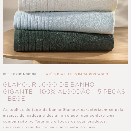
REF.: 021011-00106
|
ATÉ 5 DIAS ÚTEIS PARA POSTAGEM
GLAMOUR JOGO DE BANHO -
GIGANTE - 100% ALGODÃO - 5 PEÇAS
- BEGE
As toalhas do jogo de banho Glamour caracterizam-se pela
maciez, delicadeza e design arrojado, que confere uma
combinação perfeita entre todos os seus produtos,
decorando com harmonia o ambiente do casal.