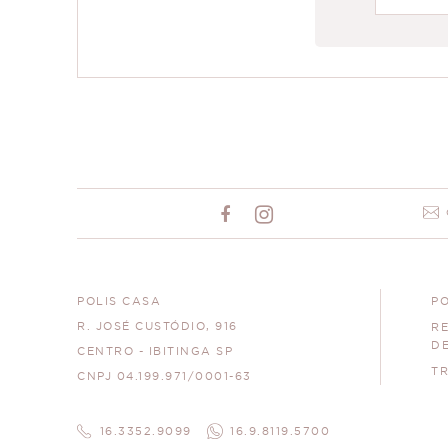
POLIS CASA
PO
R. JOSÉ CUSTÓDIO, 916
R
D
CENTRO - IBITINGA SP
T
CNPJ 04.199.971/0001-63
16.3352.9099
16.9.8119.5700