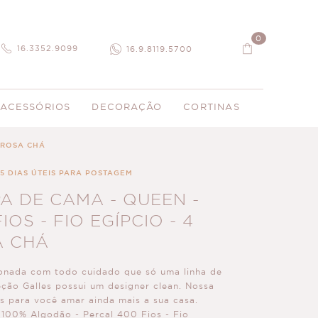
0
16.3352.9099
16.9.8119.5700
ACESSÓRIOS
DECORAÇÃO
CORTINAS
- ROSA CHÁ
 5 DIAS ÚTEIS PARA POSTAGEM
A DE CAMA - QUEEN -
OS - FIO EGÍPCIO - 4
A CHÁ
onada com todo cuidado que só uma linha de
leção Galles possui um designer clean. Nossa
as para você amar ainda mais a sua casa.
100% Algodão - Percal 400 Fios - Fio