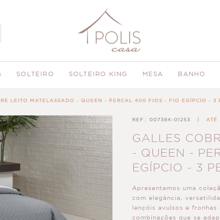
G
SOLTEIRO
SOLTEIRO KING
MESA
BANHO
RE LEITO MATELASSADO - QUEEN - PERCAL 400 FIOS - FIO EGÍPCIO - 3 
REF.: 007384-01253
|
ATÉ
GALLES COBR
- QUEEN - PE
EGÍPCIO - 3 
Apresentamos uma coleçã
com elegância, versatilid
lençóis avulsos e fronhas
combinações que se adapt