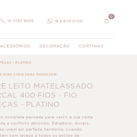
0
16.3352.9099
16.9.8119.5700
ACESSÓRIOS
DECORAÇÃO
CORTINAS
PEÇAS - PLATINO
 5 DIAS ÚTEIS PARA POSTAGEM
E LEITO MATELASSADO
RCAL 400 FIOS - FIO
PEÇAS - PLATINO
o completa pensada para vestir a sua cama
ade e conforto absoluto. Edredons, duvets,
 se unem em perfeita harmonia, criando
am com leveza a todos os estilos de