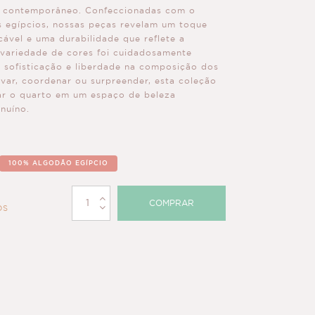
o contemporâneo. Confeccionadas com o
s egípcios, nossas peças revelam um toque
ável e uma durabilidade que reflete a
A variedade de cores foi cuidadosamente
r sofisticação e liberdade na composição dos
ovar, coordenar ou surpreender, esta coleção
mar o quarto em um espaço de beleza
nuíno.
100% ALGODÃO EGÍPCIO
COMPRAR
OS