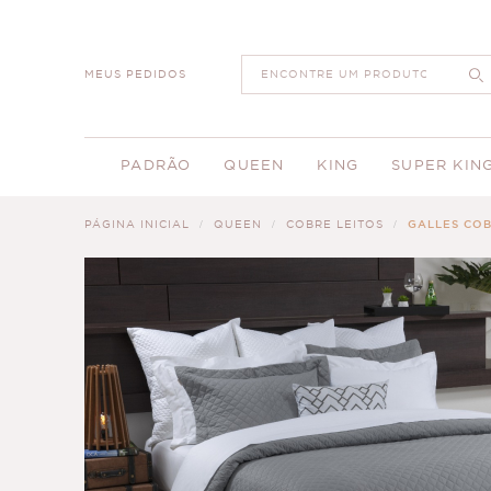
MEUS PEDIDOS
PADRÃO
QUEEN
KING
SUPER KIN
PÁGINA INICIAL
QUEEN
COBRE LEITOS
GALLES COB