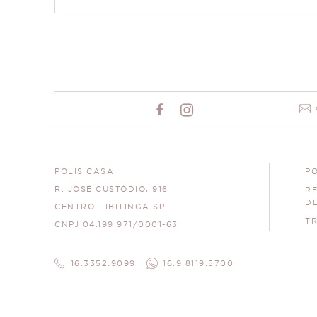
POLIS CASA
PO
R. JOSÉ CUSTÓDIO, 916
R
D
CENTRO - IBITINGA SP
T
CNPJ 04.199.971/0001-63
16.3352.9099
16.9.8119.5700