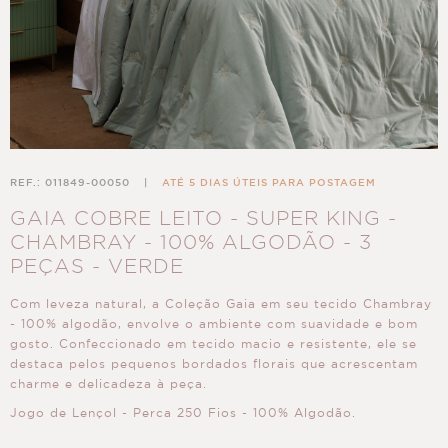
REF.: 011849-00050
|
ATÉ 5 DIAS ÚTEIS PARA POSTAGEM
GAIA COBRE LEITO - SUPER KING -
CHAMBRAY - 100% ALGODÃO - 3
PEÇAS - VERDE
Com leveza natural, a Coleção Gaia em seu tecido Chambray
- 100% algodão, envolve o ambiente com suavidade e bom
gosto. Confeccionado em tecido macio e resistente, ele se
destaca pelos pequenos bordados florais que acrescentam
charme e delicadeza à peça.
Jogo de Lençol - Perca 250 Fios - 100% Algodão.