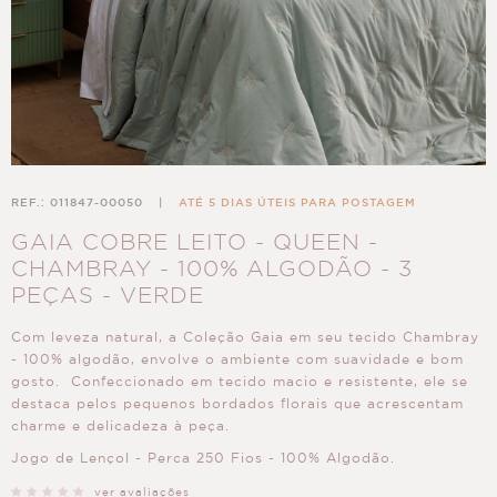
REF.: 011847-00050
|
ATÉ 5 DIAS ÚTEIS PARA POSTAGEM
GAIA COBRE LEITO - QUEEN -
CHAMBRAY - 100% ALGODÃO - 3
PEÇAS - VERDE
Com leveza natural, a Coleção Gaia em seu tecido Chambray
- 100% algodão, envolve o ambiente com suavidade e bom
gosto. Confeccionado em tecido macio e resistente, ele se
destaca pelos pequenos bordados florais que acrescentam
charme e delicadeza à peça.
Jogo de Lençol - Perca 250 Fios - 100% Algodão.
ver avaliações