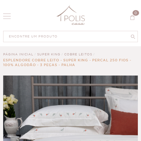
0
PÁGINA INICIAL
SUPER KING
COBRE LEITOS
ESPLENDORE COBRE LEITO - SUPER KING - PERCAL 250 FIOS -
100% ALGODÃO - 3 PEÇAS - PALHA