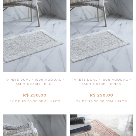
TAPETE DUAL - 100% AGODÃO -
TAPETE DUAL - 100% AGODÃO -
55CM X 85CM - BEGE
55CM X 85CM - CINZA
R$ 250,00
R$ 250,00
5X DE R$ 50,00 SEM JUROS
5X DE R$ 50,00 SEM JUROS