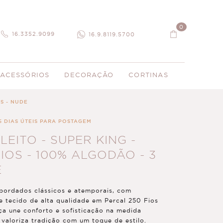
0
16.3352.9099
16.9.8119.5700
ACESSÓRIOS
DECORAÇÃO
CORTINAS
AS - NUDE
5 DIAS ÚTEIS PARA POSTAGEM
EITO - SUPER KING -
IOS - 100% ALGODÃO - 3
E
bordados clássicos e atemporais, com
 tecido de alta qualidade em Percal 250 Fios
a une conforto e sofisticação na medida
 valoriza tradição com um toque de estilo.