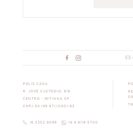
POLIS CASA
PO
R. JOSÉ CUSTÓDIO, 916
R
D
CENTRO - IBITINGA SP
T
CNPJ 04.199.971/0001-63
16.3352.9099
16.9.8119.5700